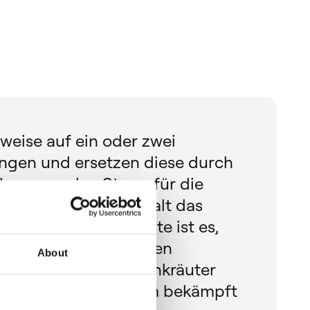
lweise auf ein oder zwei
ngen und ersetzen diese durch
ung, um den Stress für die
reduzieren. Früher galt das
s Notmaßnahme; heute ist es,
t, nur noch sehr selten
About
die problematischen Unkräuter
d gezielt und wirksam bekämpft