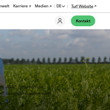
mwelt
Karriere ↗
Medien ↗
DE
Turf Website
EN
Kontakt
ES
FR
PT-BR
EN-US
rn. ARA™ optimiert die
t deutlich reduziert wird.