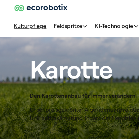
Kulturpflege
Feldspritze
KI-Technologie
Karotte
Den Karottenanbau für immer verändern
Unser preisgekrönter Algorithmus revolutio
Unkrautbekämpfung, indem der Herbizideinsa