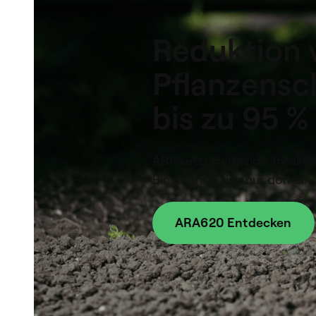
Reduktion 
Pflanzensc
bis zu 95 %
ARA setzt Herbizide, Insekti
Biostiumlanzien nur dort ein
ARA620 Entdecken