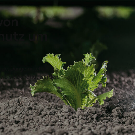
von
hutz um
zide, Düngemittel und
, wo sie benötigt werden.