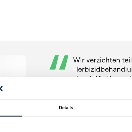
Wir verzichten tei
Herbizidbehandlu
eine ARA -Behandl
Kulturpflanzen zu 
Jäten von Hand al
wie bereits erwähn
Details
erforderlich, da 
mit ARA im Vorfel