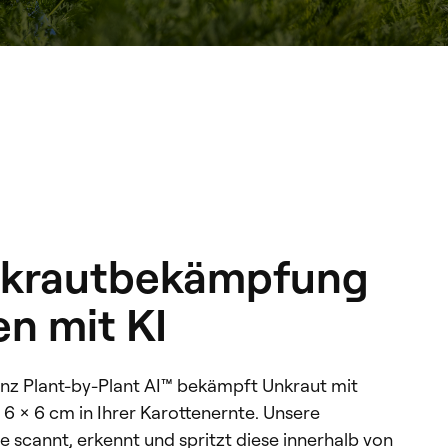
nkrautbekämpfung
en mit KI
genz Plant-by-Plant AI™ bekämpft Unkraut mit
 6 x 6 cm in Ihrer Karottenernte. Unsere
ie scannt, erkennt und spritzt diese innerhalb von