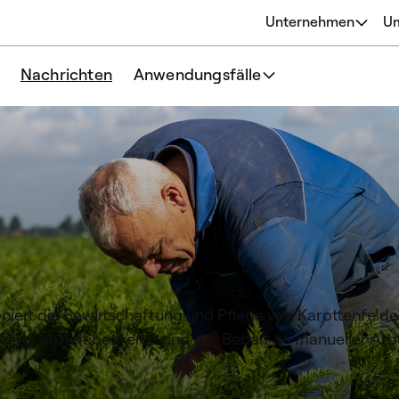
Unternehmen
U
Über
Nachrichten
Anwendungsfälle
Ursprünge
Unsere Philosophie
Team
niert die Bewirtschaftung und Pflege von Karottenfelde
tz gezielt begrenzt und der Bedarf an manueller Arbei