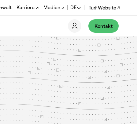
mwelt
Karriere ↗
Medien ↗
DE
Turf Website
EN
Kontakt
ES
FR
PT-BR
EN-US