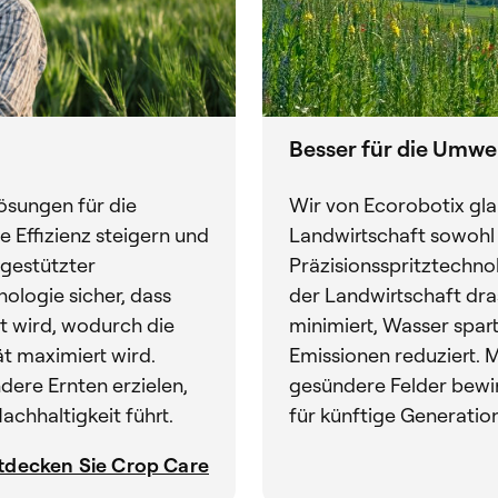
Besser für die Umwe
ösungen für die
Wir von Ecorobotix glau
e Effizienz steigern und
Landwirtschaft sowohl 
-gestützter
Präzisionsspritztechno
nologie sicher, dass
der Landwirtschaft dra
zt wird, wodurch die
minimiert, Wasser spar
t maximiert wird.
Emissionen reduziert. 
ere Ernten erzielen,
gesündere Felder bewir
achhaltigkeit führt.
für künftige Generatio
tdecken Sie Crop Care