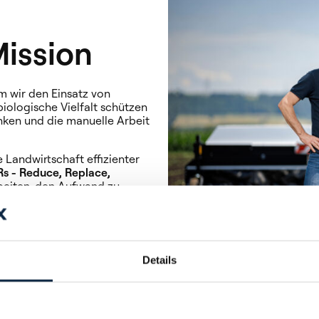
Mission
em wir den Einsatz von
iologische Vielfalt schützen
enken und die manuelle Arbeit
e Landwirtschaft effizienter
Rs - Reduce, Replace,
rbeiten, den Aufwand zu
erationen
Details