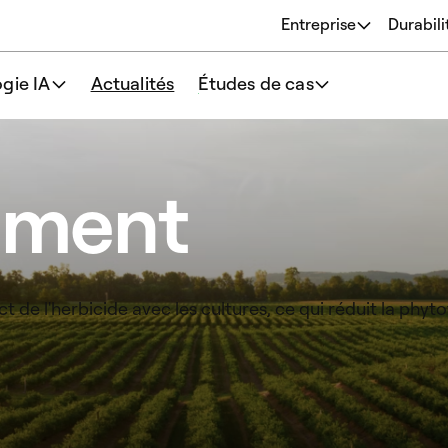
Entreprise
Durabili
À propos
gie IA
Actualités
Études de cas
Origines
Notre philosophie
L'équipe
ement
ct de l'herbicide avec les cultures, ce qui réduit la ph