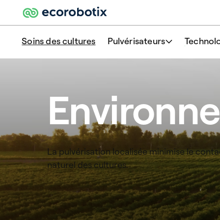
Soins des cultures
Pulvérisateurs
Technolo
Environn
La pulvérisation localisée minimise le conta
naturel des cultures.