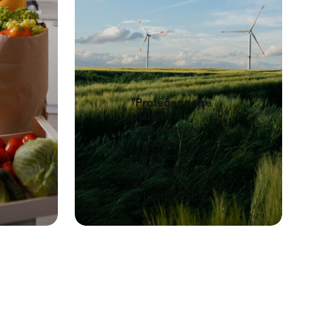
"Protéger notre
planète
"
L'agriculture
durable est
essentielle à la
préservation des
sols, de l'eau et de
la biodiversité.