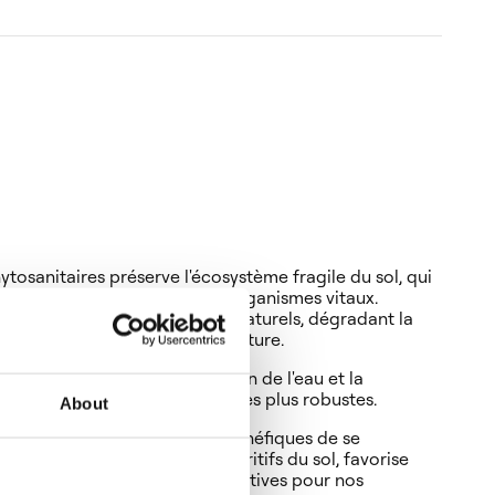
tosanitaires préserve l'écosystème fragile du sol, qui
bactéries et d'autres micro-organismes vitaux.
oduits perturbe ces processus naturels, dégradant la
anger la production agricole future.
rganismes, améliore l'absorption de l'eau et la
ui permet d'obtenir des cultures plus robustes.
About
ermet aux micro-organismes bénéfiques de se
 structure et les éléments nutritifs du sol, favorise
tit des terres fertiles et productives pour nos