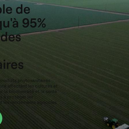
ble de
qu'à 95%
n des
ires
 produits phytosanitaires
té affectant les cultures et
r la biodiversité et la santé
s à protéger les
 les rendements agricoles.