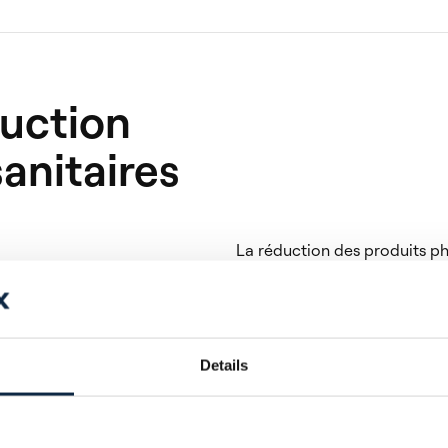
duction
anitaires
La réduction des produits phy
abrite des champignons, des 
L'utilisation excessive de pr
santé du sol et mettant en d
Un sol sain, riche en micro-o
résistance aux maladies, ce q
Details
La réduction des intrants p
développer, ce qui améliore la
l'agriculture durable et garan