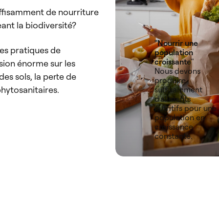
fisamment de nourriture
ant la biodiversité?
"Nourrir une
es pratiques de
population
croissante
"
sion énorme sur les
Nous devons
es sols, la perte de
produire
phytosanitaires.
suffisamment
d'aliments
nutritifs pour une
population en
croissance
constante.