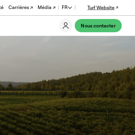
té
Carrières ↗
Média ↗
FR
Turf Website
EN
Nous contacter
ES
DE
PT-BR
EN-US
ytotoxicité et préserve le développement