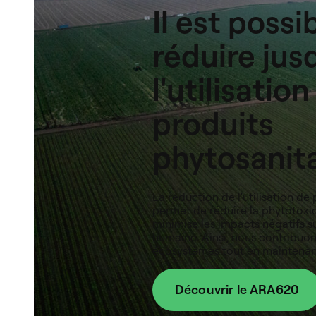
Il est possi
réduire jus
l'utilisatio
produits
phytosanita
La réduction de l'utilisation de
permet de réduire la phytotoxici
minimise les impacts négatifs su
humaine. Ainsi, nous contribuon
écosystèmes tout en maintenant
Découvrir le ARA620