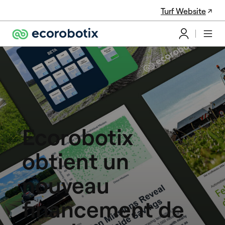
Turf Website
Ecorobotix
obtient un
nouveau
financement de