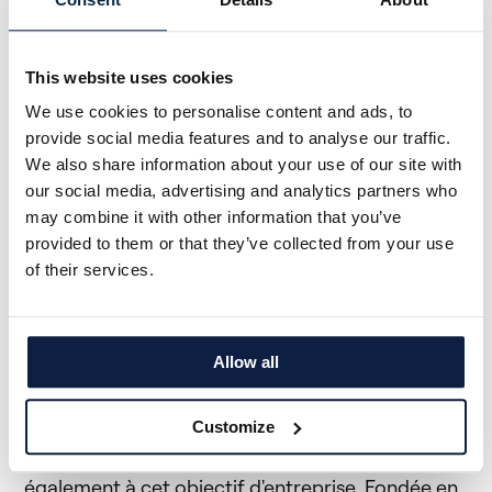
AQTON Private Equity GmbH
This website uses cookies
We use cookies to personalise content and ads, to
provide social media features and to analyse our traffic.
AQTON PE est une société holding détenue à 100
We also share information about your use of our site with
% par l'entrepreneur allemand Stefan Quandt et
our social media, advertising and analytics partners who
combine des investissements en capital-risque et
may combine it with other information that you’ve
en capital-investissement.
provided to them or that they’ve collected from your use
of their services.
BASF Venture Capital GmbH (BVC)
Allow all
BASF crée une chimie pour un avenir durable.
Customize
BASF Venture Capital GmbH contribue
également à cet objectif d'entreprise. Fondée en