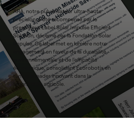
ARA, notre pulvérisateur ultra-haute
précision, a été récompensé par le
prestigieux Label Solar Impulse Efficient
Solution, décerné par la Fondation Solar
Impulse. Ce label met en lumière notre
engagement en faveur de la durabilité
environnementale et de l'efficacité
économique, consolidant Ecorobotix en
tant que leader innovant dans la
technologie agricole.