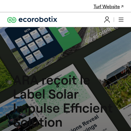
Turf Website
ARA reçoit le
Label Solar
Impulse Efficient
Solution