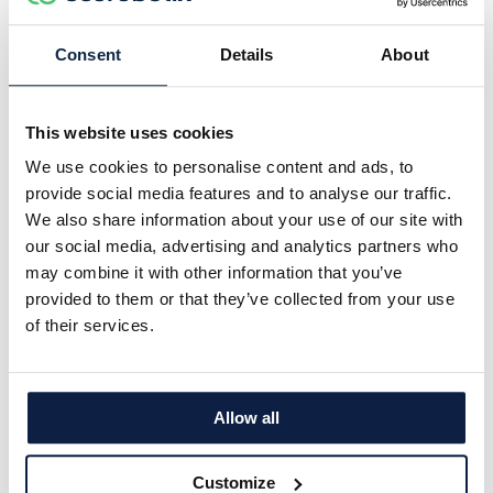
Consent
Details
About
This website uses cookies
Pourquoi ARA ?
We use cookies to personalise content and ads, to
provide social media features and to analyse our traffic.
ARA, notre pulvérisateur ultra-haute précision a
We also share information about your use of our site with
été reconnu pour son impact transformateur sur
our social media, advertising and analytics partners who
l’agriculture durable. Il répond aux critères stricts
may combine it with other information that you’ve
de la Fondation Solar Impulse, démontrant des
provided to them or that they’ve collected from your use
avantages environnementaux et économiques
of their services.
significatifs.
Avantages pour l’environnement :
Allow all
Notre produit permet aux agriculteurs d'utiliser
jusqu'à 90 % de produits chimiques en moins, tels
Customize