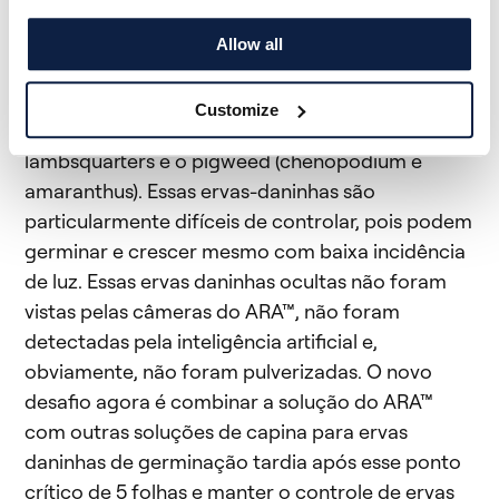
muito eficiente no controle de ervas daninhas até
o estágio de 5 folhas da cultura, apesar de não
Allow all
utilizar a molécula de metribuzina. Após esse
estágio, as cenouras formaram uma copa sobre
Customize
novas ervas-daninhas emergentes, como o
lambsquarters e o pigweed (chenopodium e
amaranthus). Essas ervas-daninhas são
particularmente difíceis de controlar, pois podem
germinar e crescer mesmo com baixa incidência
de luz. Essas ervas daninhas ocultas não foram
vistas pelas câmeras do ARA™, não foram
detectadas pela inteligência artificial e,
obviamente, não foram pulverizadas. O novo
desafio agora é combinar a solução do ARA™
com outras soluções de capina para ervas
daninhas de germinação tardia após esse ponto
crítico de 5 folhas e manter o controle de ervas