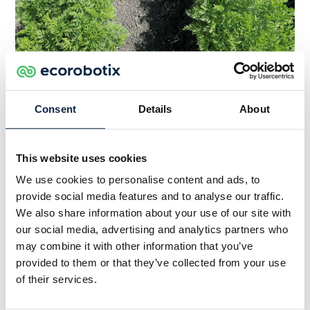
Tratamento ARA™: todas as ervas daninhas,
Consent
Details
About
sem zona de segurança, mistura
semisseletiva. A modalidade ARA™ produziu
mais biomassa, conforme demonstrado
This website uses cookies
pelo fechamento antecipado das fileiras
We use cookies to personalise content and ads, to
em comparação com a referência do
provide social media features and to analyse our traffic.
agricultor (semeadura a lanço)
We also share information about your use of our site with
our social media, advertising and analytics partners who
Em um contexto de alta pressão de ervas
may combine it with other information that you’ve
daninhas (várias ondas de germinação), o capino
provided to them or that they’ve collected from your use
planta a planta realizado pelo pulverizador
of their services.
pontual de ultraprecisão (UHP) ARA™ mostrou-se