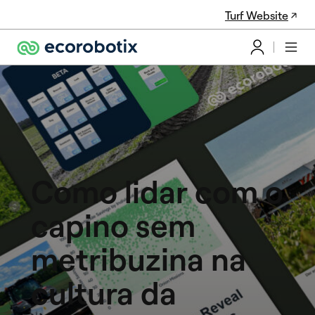
Turf Website
Como lidar com o
capino sem
metribuzina na
cultura da