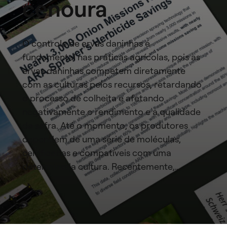
cenoura
O controle de ervas daninhas é
fundamental nas práticas agrícolas, pois as
ervas daninhas competem diretamente
com as culturas pelos recursos, retardando
o processo de colheita e afetando
negativamente o rendimento e a qualidade
da safra. Até o momento, os produtores
dependem de uma série de moléculas,
certificadas e compatíveis com uma
determinada cultura. Recentemente,…