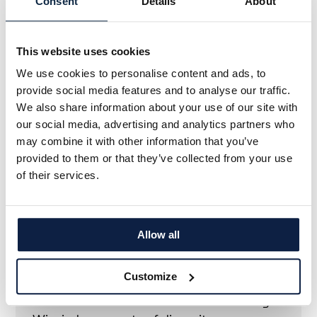
Präzisions-Feldspritze ARA Landwirten gleich
Consent
Details
About
mehrere Vorteile gegenüber traditionellen
Pflanzenschutztechniken bringt: Weniger
This website uses cookies
Pestizidrückstände auf den Kulturen, eine
We use cookies to personalise content and ads, to
Schonung der Böden und des Grundwassers
provide social media features and to analyse our traffic.
sowie eine Kostenersparnis durch einen
We also share information about your use of our site with
geringeren Verbrauch von Pflanzenschutzmitteln.
our social media, advertising and analytics partners who
may combine it with other information that you’ve
provided to them or that they’ve collected from your use
"Wir setzen jede neue Methode gerne ein,
of their services.
die den Einsatz von Pflanzenschutzmitteln
reduziert. Eine Minimierung von
Pflanzenschutzmitteln ist für unsere
Allow all
landwirtschaftliche Tätigkeit, den
Umweltschutz allgemein und für uns
Customize
Zertifizierungen sehr wichtig. Der Versuch
war in dieser Hinsicht ein absoluter Erfolg.