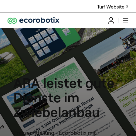
Turf Website
ARA leistet gute
Dienste im
Zwiebelanbau
Pressemitteilung - Ecorobotix mit