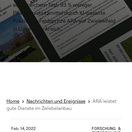
erfolgreichem Test: 93 % weniger
Pflanzenschutzmittel durch KI-basierte
Präzisions-Feldspritze ARA auf Zwiebelfeld
in Loiret, Frankreich.
Home
Nachrichten und Ereignisse
ARA leistet
gute Dienste im Zwiebelanbau
Feb. 14, 2022
FORSCHUNG &