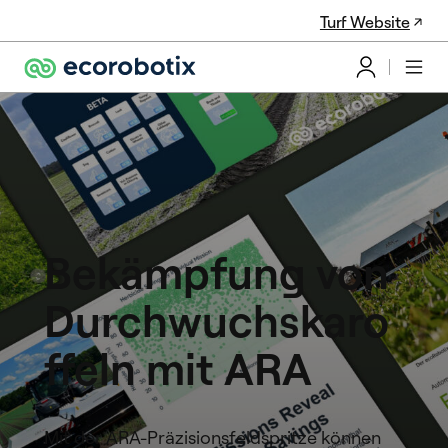
Turf Website
Bekämpfung von
Durchwuchskaro
ffeln mit ARA
Mit der ARA-Präzisionsfeldspritze können