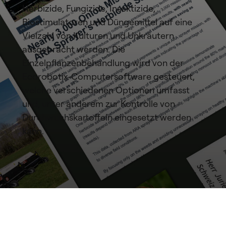
Herbizide, Fungizide, Insektizide,
Biostimulatoren und Düngemittel auf eine
Vielzahl von Kulturen und Unkräutern
ausgebracht werden. Die
Einzelpflanzenbehandlung wird von der
Ecorobotix-Computersoftware gesteuert,
welche verschiedenen Optionen umfasst
und, unter anderem zur Kontrolle von
Durchwuchskartoffeln eingesetzt werden
kann.