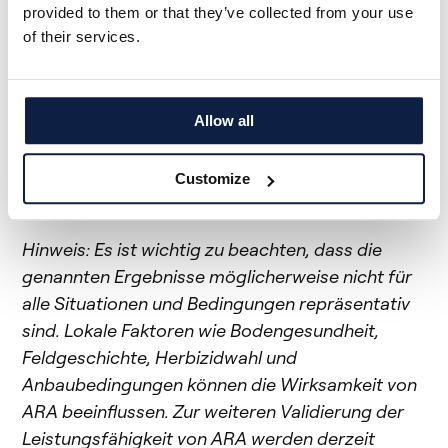
Potenzial, verschiedene agronomische
provided to them or that they’ve collected from your use
of their services.
Herausforderungen zu bewältigen, wie z. B. die
Bekämpfung von Kartoffeldurchwuchs in
Gemüsekulturen. Die Vielseitigkeit der Software-
Algorithmen von ARA ermöglicht die Anpassung
Allow all
an eine Vielzahl von landwirtschaftlichen
Kontexten und ebnet den Weg für weitere
Customize
Fortschritte in diesem Bereich.
Hinweis: Es ist wichtig zu beachten, dass die
genannten Ergebnisse möglicherweise nicht für
alle Situationen und Bedingungen repräsentativ
sind. Lokale Faktoren wie Bodengesundheit,
Feldgeschichte, Herbizidwahl und
Anbaubedingungen können die Wirksamkeit von
ARA beeinflussen. Zur weiteren Validierung der
Leistungsfähigkeit von ARA werden derzeit