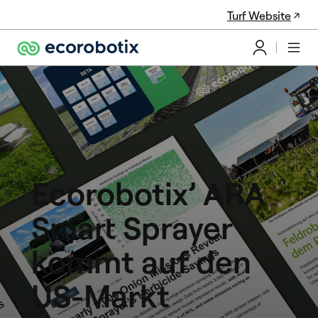
Turf Website
Ecorobotix’ ARA
Smart Sprayer
kommt auf den
US-Markt