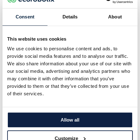
Erste Schritte in Amerika
Consent
Details
About
Die Expansion von Ecorobotix in den US-Markt
wurde durch die Gründung der US-
Tochtergesellschaft Ecorobotix Inc. und der
This website uses cookies
Mitgliedschaft in der angesehenen Western
We use cookies to personalise content and ads, to
Growers Association (WGA) in Kalifornien
provide social media features and to analyse our traffic.
eingeleitet. ARA wurde auf den Farm Tech Days
We also share information about your use of our site with
2023 in Wisconsin in Zusammenarbeit mit Edney
our social media, advertising and analytics partners who
Distributing zum ersten Mal offiziell in den USA
may combine it with other information that you’ve
ausgestellt und wird auch auf der Farm Progress
provided to them or that they’ve collected from your use
of their services.
Show in Illinois zu sehen sein. Ecorobotix Inc.
freut sich auf seinen ersten Auftritt auf der FIRA
in Salinas, Kalifornien, im September dieses
Jahres, wo wir mit Feldvorführungen der ARA
Allow all
dabei sein werden.
Customize