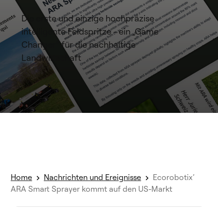
Die erste und einzige hochpräzise
intelligente Feldspritze - ein „Game
Changer“ für die nachhaltige
Landwirtschaft
Home
Nachrichten und Ereignisse
Ecorobotix’
ARA Smart Sprayer kommt auf den US-Markt