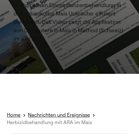
hochpräzisen Einzelpflanzenbehandlung in
der Anbaukultur Mais Unkräuter effizient
behandelt. Das Video zeigt die Applikation
von Unkräutern in Mais in Mathod (Schweiz)
im Juni 2022.
Home
Nachrichten und Ereignisse
Herbizidbehandlung mit ARA im Mais