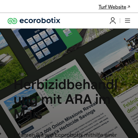
Turf Website
Herbizidbehandl
ung mit ARA im
Mais
Erfahren Sie wie Ecorobotix mithilfe einer