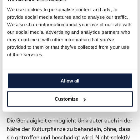
bis 2023 auf den Markt verfügbar sein wird.
We use cookies to personalise content and ads, to
provide social media features and to analyse our traffic.
We also share information about your use of our site with
Hochpräzise Sprühgenauigkeit
our social media, advertising and analytics partners who
may combine it with other information that you’ve
provided to them or that they’ve collected from your use
of their services.
Dank der Anzahl und der Applikationsgenauigkeit
der Düsen ist ARA in der Lage,
Pflanzenschutzmittel gezielt auszubringen mit
einer Präzision von 6 x 6 cm. In dem Video sind
Allow all
die kleinen applizierten Flächen als dunkle Flecken
auf dem Boden zu erkennen, ähnlich zu einem
Customize
QR-Code.
Die Genauigkeit ermöglicht Unkräuter auch in der
Nähe der Kulturpflanze zu behandeln, ohne, dass
sie getroffen und beschädigt wird. Nicht-selektiv