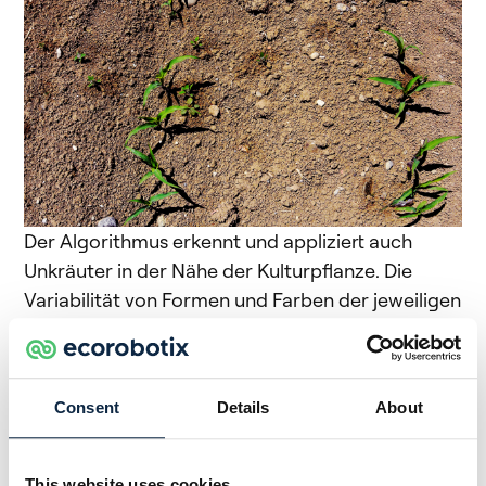
Der Algorithmus erkennt und appliziert auch
Unkräuter in der Nähe der Kulturpflanze. Die
Variabilität von Formen und Farben der jeweiligen
Zielpflanzen stellen kein Problem für das visuelle
Erkennungssystem dar.
Die ersten Einsätze des Mais-Algorithmus erzielen
Consent
Details
About
sehr gute Ergebnisse. Dies stimmt Ecorobotix
zuversichtlich, dass der Algorithmus wie geplant
This website uses cookies