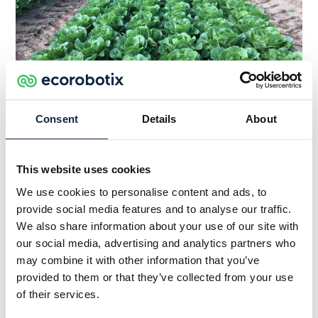
Consent
Details
About
Un champ de laitue romaine dans lequel nous
avons effectué des tests pendant l'été 2022.
This website uses cookies
Nos équipes ont déjà beaucoup travaillé sur la
We use cookies to personalise content and ads, to
reconnaissance d'autres variétés. La salade feuille
provide social media features and to analyse our traffic.
We also share information about your use of our site with
de chêne, la laitue romaine et la batavia rouge
our social media, advertising and analytics partners who
sont
en cours de validation
et seront
may combine it with other information that you’ve
prochainement disponibles pour les utilisateurs
provided to them or that they’ve collected from your use
de ARA. Comme ces développements sont
of their services.
suffisamment avancés, nous avons déjà pu