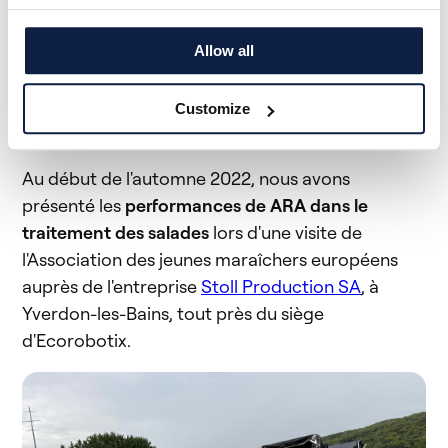
effectuer plusieurs démonstrations.
Allow all
Démonstration en Suisse
Customize
Au début de l'automne 2022, nous avons
présenté les
performances de ARA dans le
traitement des salades
lors d'une visite de
l'Association des jeunes maraîchers européens
auprès de l'entreprise
Stoll Production SA
, à
Yverdon-les-Bains, tout près du siège
d'Ecorobotix.