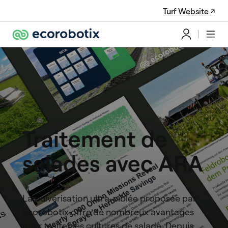
Turf Website
Traitement de
salades avec ARA
La pulvérisation ultra-ciblée proposée par
Ecorobotix offre de nombreux avantages
pour traiter les cultures de salade. Depuis