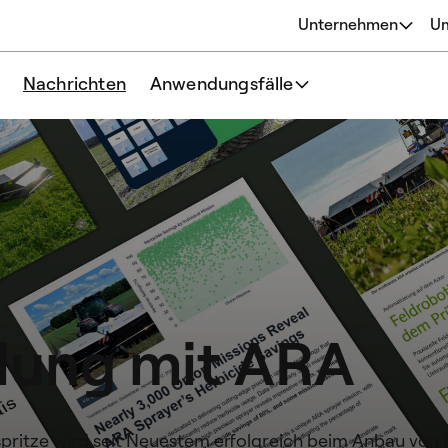
Unternehmen
U
Über
Nachrichten
Anwendungsfälle
Ursprünge
Unsere Philosophie
Team
lung mit ARA
ritze wird seit Neuestem erfolgreich beim Anbau von E