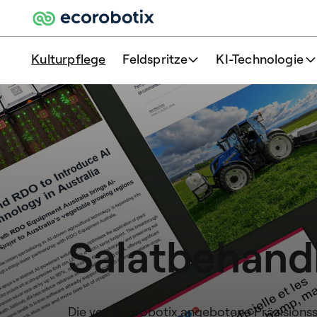
Kulturpflege
Feldspritze
KI-Technologie
Salatbehand
Die von Ecorobotix angebotene Präzisionssp