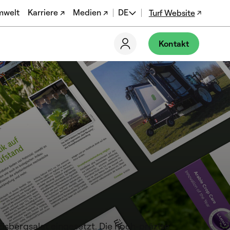
mwelt
Karriere ↗
Medien ↗
DE
Turf Website
EN
Kontakt
FR
EN-US
isbergsalat eingesetzt. Die hoch-präzise