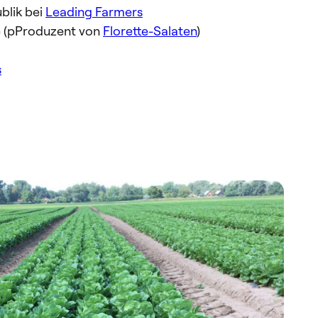
blik bei
Leading Farmers
le (pProduzent von
Florette-Salaten
)
s