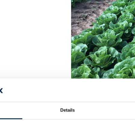
↑ Römersalat - Feldtests 
Produktvorführung 
Details